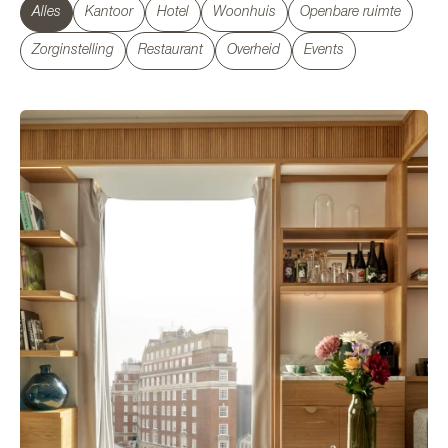
Alles
Kantoor
Hotel
Woonhuis
Openbare ruimte
Zorginstelling
Restaurant
Overheid
Events