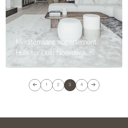
Mediterraans appartement
Huis ter Duin Noordwijk
1
2
3
4