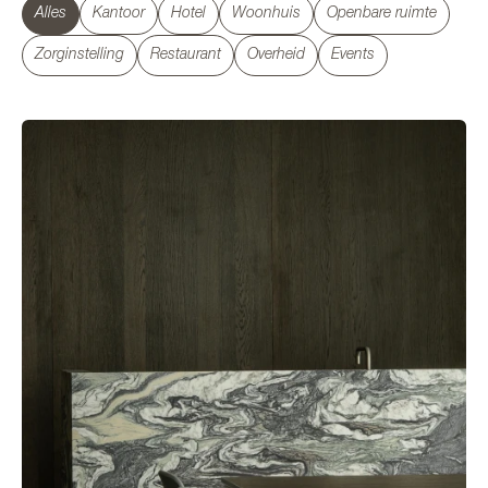
Alles
Kantoor
Hotel
Woonhuis
Openbare ruimte
Zorginstelling
Restaurant
Overheid
Events