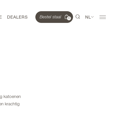
E
DEALERS
NL
Bestel staal
0
ig katoenen
en krachtig