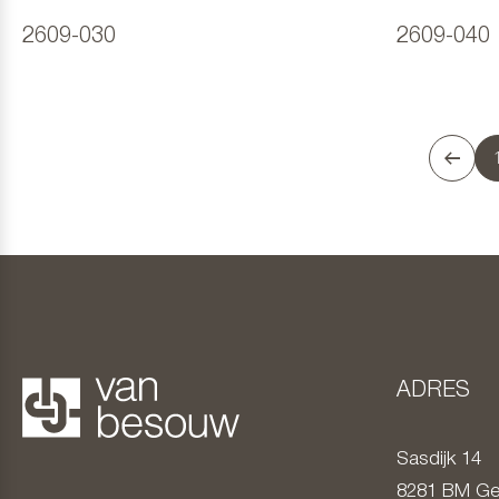
2609-030
2609-040
ADRES
Sasdijk 14
8281 BM
Ge