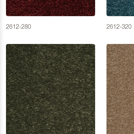
2612-280
2612-320