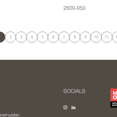
2609-050
1
2
3
4
5
6
7
8
9
10
11
SOCIALS
nemuiden