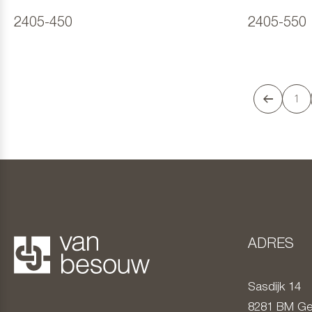
2405-450
2405-550
1
ADRES
Sasdijk 14
8281 BM
Ge