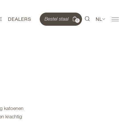
E
DEALERS
NL
Bestel staal
0
ig katoenen
en krachtig