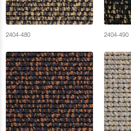
2404-480
2404-490