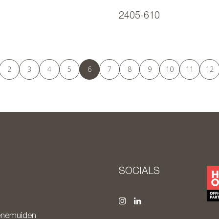
2405-610
2
3
4
5
6
7
8
9
10
11
12
SOCIALS
nemuiden