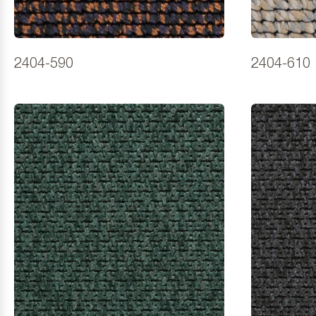
2404-590
2404-610