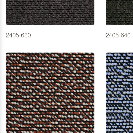
2405-630
2405-640