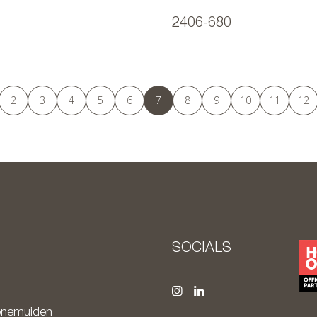
2406-680
2
3
4
5
6
7
8
9
10
11
12
SOCIALS
nemuiden