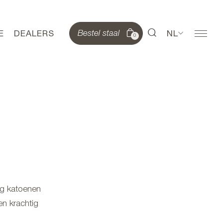
E
DEALERS
NL
Bestel staal
0
ig katoenen
en krachtig