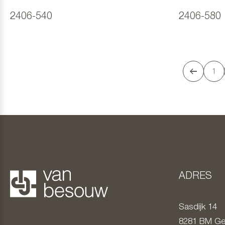
2406-540
2406-580
1
ADRES
Sasdijk 14
8281 BM
Ge