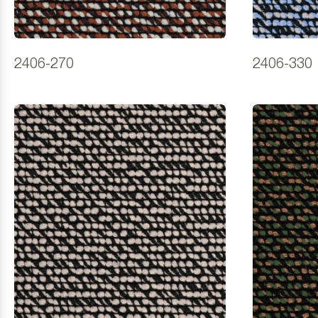
2406-270
2406-330