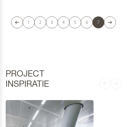
1
2
3
4
5
6
7
PROJECT
INSPIRATIE