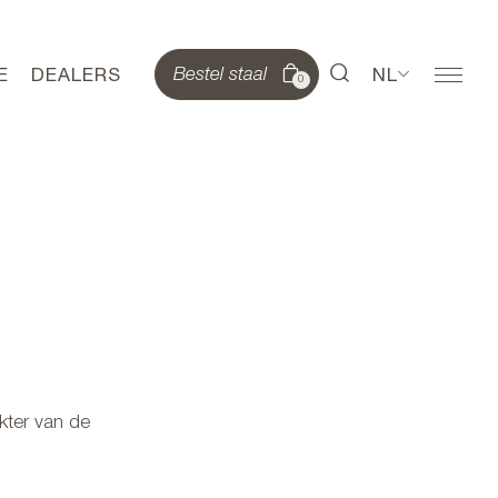
E
DEALERS
NL
Bestel staal
0
akter van de