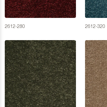
2612-280
2612-320