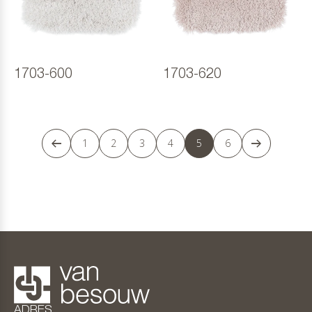
1703-600
1703-620
1
2
3
4
5
6
ADRES