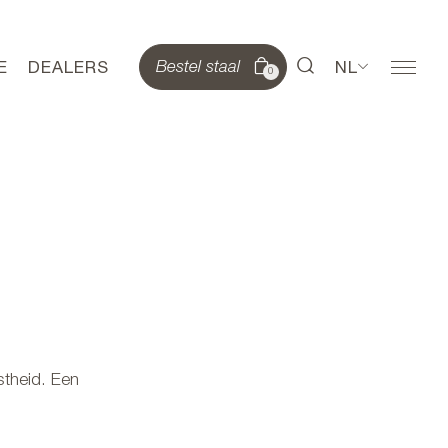
E
DEALERS
NL
Bestel staal
0
astheid. Een