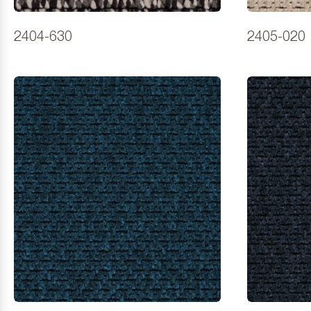
2404-630
2405-020