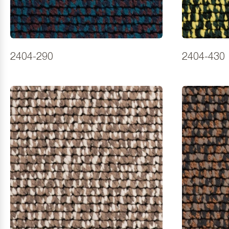
2404-290
2404-430