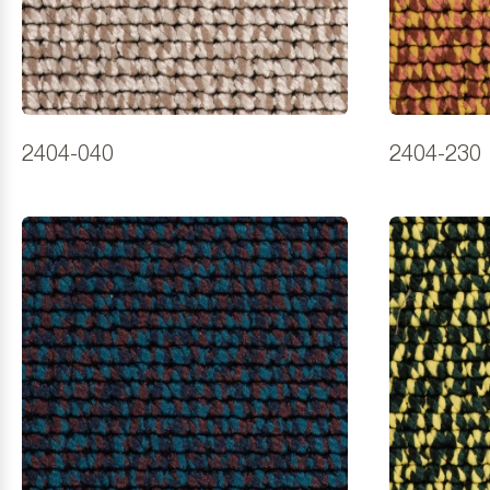
2404-040
2404-230