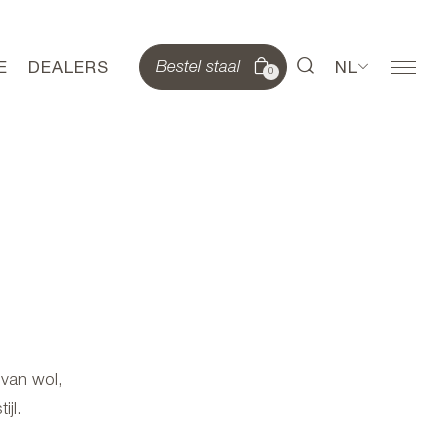
E
DEALERS
NL
Bestel staal
0
 van wol,
jl.