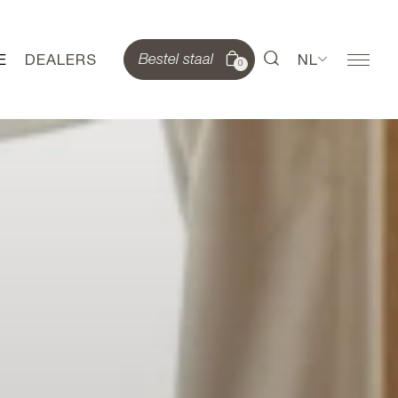
E
DEALERS
NL
Bestel staal
0