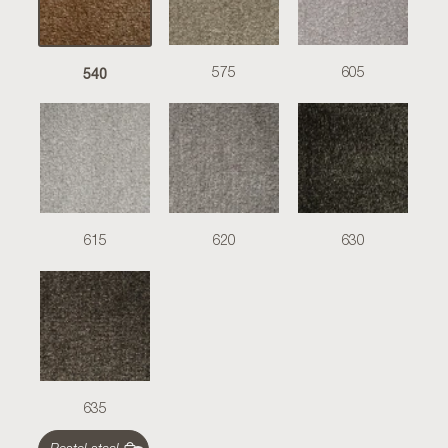
540
575
605
615
620
630
635