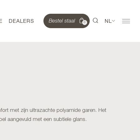
E
DEALERS
NL
Bestel staal
0
rt met zijn ultrazachte polyamide garen. Het
oel aangevuld met een subtiele glans.