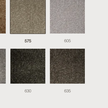
575
605
630
635