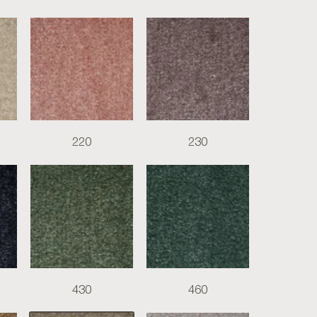
220
230
430
460