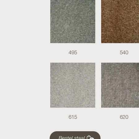
495
540
615
620
Bestel staal