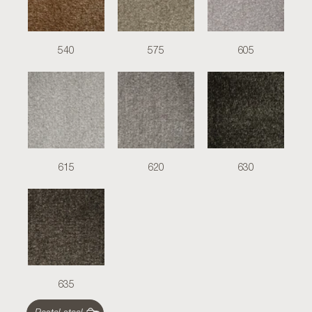
540
575
605
615
620
630
635