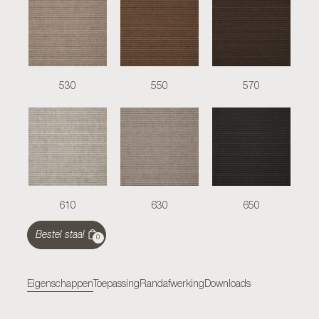
530
550
570
610
630
650
Bestel staal
0
Eigenschappen
Toepassing
Randafwerking
Downloads