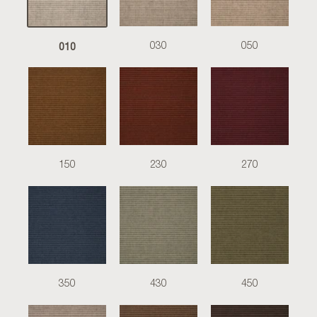
010
030
050
150
230
270
350
430
450