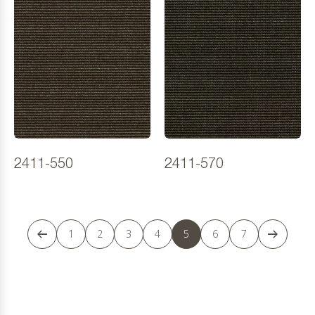
2411-550
2411-570
1
2
3
4
5
6
7