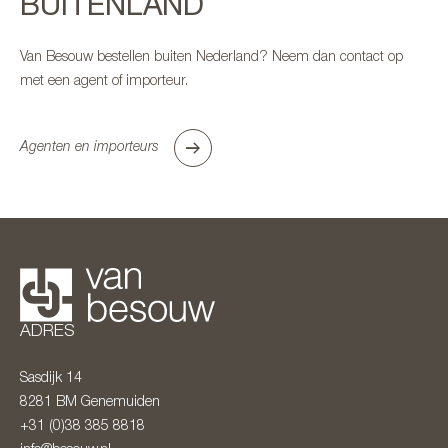
BUITENLAND
Van Besouw bestellen buiten Nederland? Neem dan contact op
met een agent of importeur.
Agenten en importeurs
ADRES
Sasdijk 14
8281 BM
Genemuiden
+31 (0)38 385 8818