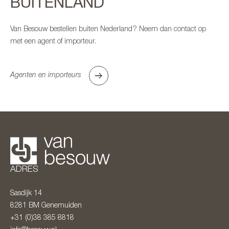
BUITENLAND
Van Besouw bestellen buiten Nederland? Neem dan contact op
met een agent of importeur.
Agenten en importeurs
ADRES
Sasdijk 14
8281 BM
Genemuiden
+31 (0)38 385 8818