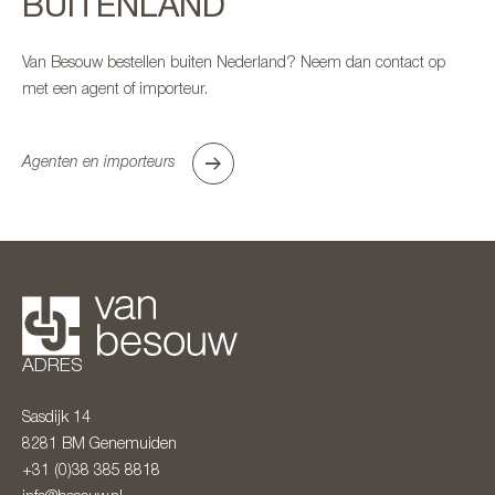
BUITENLAND
Van Besouw bestellen buiten Nederland? Neem dan contact op
met een agent of importeur.
Agenten en importeurs
ADRES
Sasdijk 14
8281 BM
Genemuiden
+31 (0)38 385 8818