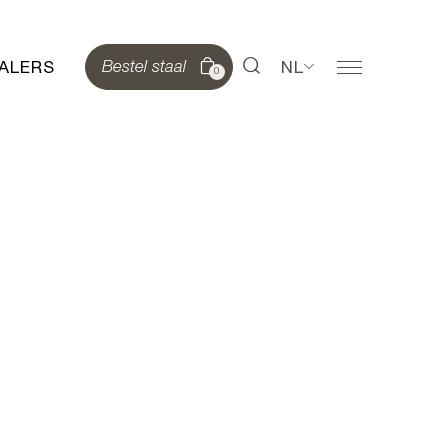
ALERS
NL
Bestel staal
0