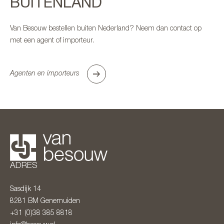
BUITENLAND
Van Besouw bestellen buiten Nederland? Neem dan contact op
met een agent of importeur.
Agenten en importeurs
ADRES
Sasdijk 14
8281 BM
Genemuiden
+31 (0)38 385 8818