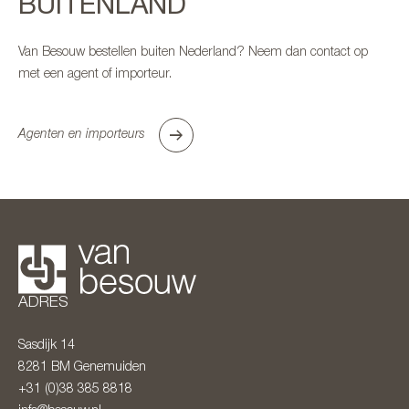
BUITENLAND
Van Besouw bestellen buiten Nederland? Neem dan contact op
met een agent of importeur.
Agenten en importeurs
ADRES
Sasdijk 14
8281 BM
Genemuiden
+31 (0)38 385 8818