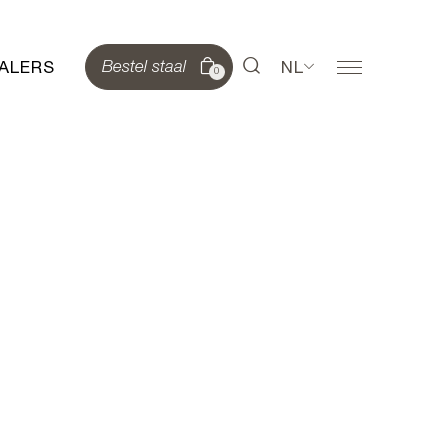
ALERS
NL
Bestel staal
0