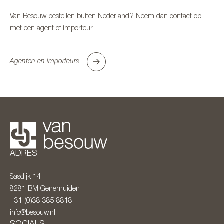
Van Besouw bestellen buiten Nederland? Neem dan contact op
met een agent of importeur.
Agenten en importeurs
ADRES
Sasdijk 14
8281 BM
Genemuiden
+31 (0)38 385 8818
info@besouw.nl