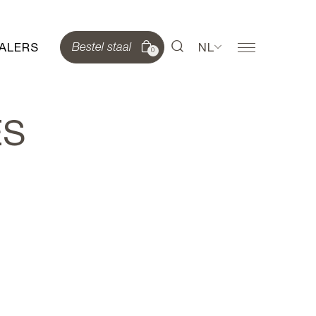
ALERS
NL
Bestel staal
0
ES