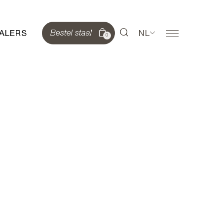
ALERS
NL
Bestel staal
0