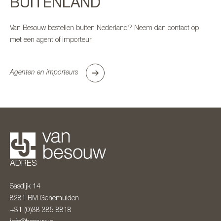
BUITENLAND
Van Besouw bestellen buiten Nederland? Neem dan contact op
met een agent of importeur.
Agenten en importeurs
ADRES
Sasdijk 14
8281 BM
Genemuiden
+31 (0)38 385 8818