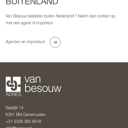
BUITENLAND
Van Besouw bestellen buiten Nederland? Neem dan contact op
met een agent of importeur.
Agenten en importeurs
ADRES
Sasdijk 14
8281 BM
Genemuiden
+31 (0)38 385 8818