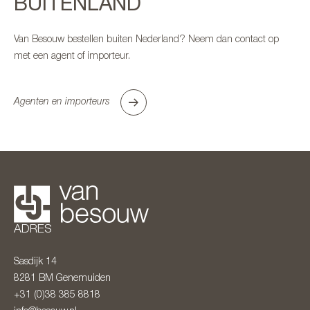
BUITENLAND
Van Besouw bestellen buiten Nederland? Neem dan contact op
met een agent of importeur.
Agenten en importeurs
ADRES
Sasdijk 14
8281 BM
Genemuiden
+31 (0)38 385 8818