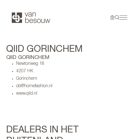
QIID GORINCHEM
QIID GORINCHEM
Newtonweg 18
4207 HK
Gorinchem
ob@homefashion.nl
www.qiid.nl
DEALERS IN HET