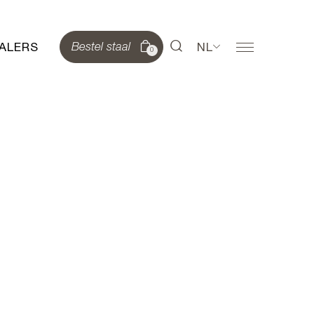
ALERS
NL
Bestel staal
0