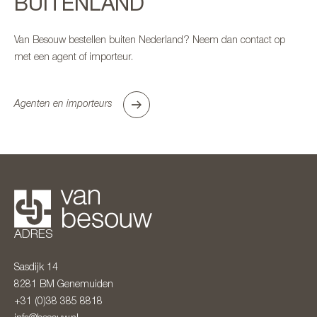
BUITENLAND
Van Besouw bestellen buiten Nederland? Neem dan contact op
met een agent of importeur.
Agenten en importeurs
ADRES
Sasdijk 14
8281 BM
Genemuiden
+31 (0)38 385 8818