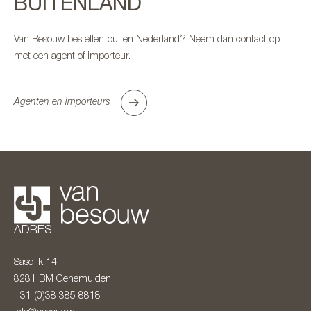
BUITENLAND
Van Besouw bestellen buiten Nederland? Neem dan contact op
met een agent of importeur.
Agenten en importeurs
ADRES
Sasdijk 14
8281 BM
Genemuiden
+31 (0)38 385 8818