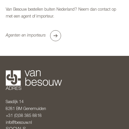
Van Besouw bestellen buiten Nederland? Neem dan contact op
met een agent of importeur.
Agenten en importeurs
ADRES
Sasdijk 14
8281 BM
Genemuiden
+31 (0)38 385 8818
info@besouw.nl