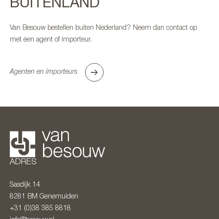
BUITENLAND
Van Besouw bestellen buiten Nederland? Neem dan contact op
met een agent of importeur.
Agenten en importeurs
ADRES
Sasdijk 14
8281 BM
Genemuiden
+31 (0)38 385 8818