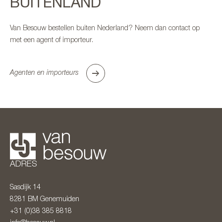
BUITENLAND
Van Besouw bestellen buiten Nederland? Neem dan contact op
met een agent of importeur.
Agenten en importeurs
ADRES
Sasdijk 14
8281 BM
Genemuiden
+31 (0)38 385 8818