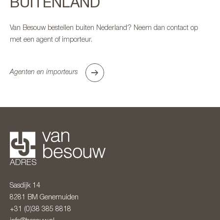
BUITENLAND
Van Besouw bestellen buiten Nederland? Neem dan contact op
met een agent of importeur.
Agenten en importeurs
ADRES
Sasdijk 14
8281 BM
Genemuiden
+31 (0)38 385 8818