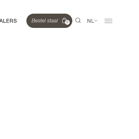
ALERS
NL
Bestel staal
0