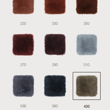
220
230
250
270
290
310
430
360
380