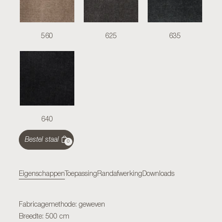
560
625
635
640
Bestel staal
0
Eigenschappen
Toepassing
Randafwerking
Downloads
Fabricagemethode: geweven
Breedte: 500 cm