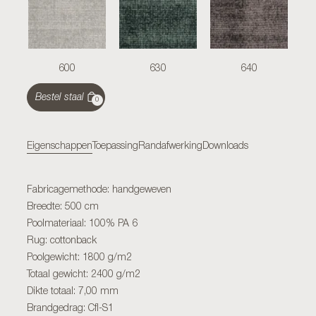
600
630
640
Bestel staal
0
Eigenschappen
Toepassing
Randafwerking
Downloads
Fabricagemethode: handgeweven
Breedte: 500 cm
Poolmateriaal: 100% PA 6
Rug: cottonback
Poolgewicht: 1800 g/m2
Totaal gewicht: 2400 g/m2
Dikte totaal: 7,00 mm
Brandgedrag: Cfl-S1