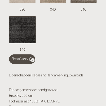
020
040
510
640
Bestel staal
0
Eigenschappen
Toepassing
Randafwerking
Downloads
Fabricagemethode: handgeweven
Breedte: 500 cm
Poolmateriaal: 100% PA 6 ECONYL