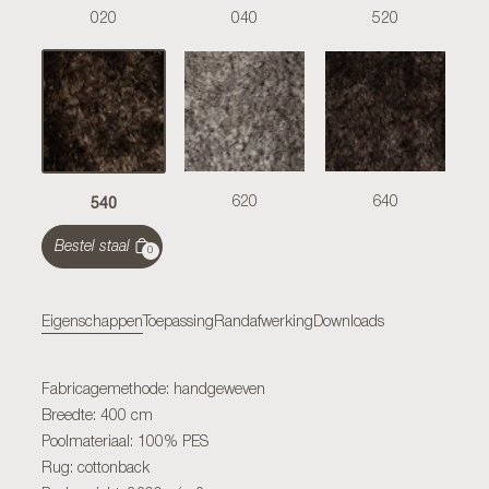
020
040
520
540
620
640
Bestel staal
0
Eigenschappen
Toepassing
Randafwerking
Downloads
Fabricagemethode: handgeweven
Breedte: 400 cm
Poolmateriaal: 100% PES
Rug: cottonback