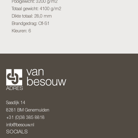
Poolgewicht: 3200 g/m2
Totaal gewicht: 4100 g/m2
Dikte totaal: 28,0 mm
Brandgedrag: Cfl-S1
Kleuren: 6
ADRES
Sasdijk 14
8281 BM
Genemuiden
+31 (0)38 385 8818
info@besouw.nl
SOCIALS