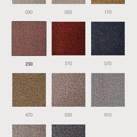
030
050
170
230
270
370
470
530
610