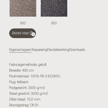
630
650
Bestel staal
0
Eigenschappen
Toepassing
Randafwerking
Downloads
Fabricagemethode: getuft
Breedte: 400 cm
Poolmateriaal: 100% PA 6 ECONYL
Rug: feltback
Poolgewicht: 2000 g/m2
Totaal gewicht: 3000 g/m2
Dikte totaal: 15,0 mm
Brandgedrag: Cfl-S1