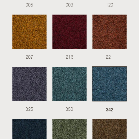
005
008
120
207
216
221
342
325
330