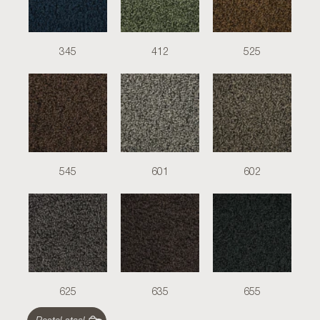
345
412
525
545
601
602
625
635
655