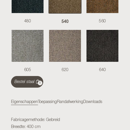
540
480
560
605
620
640
Bestel staal
0
Eigenschappen
Toepassing
Randafwerking
Downloads
Fabricagemethode: Gebreid
Breedte: 400 cm