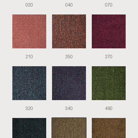
020
040
070
210
250
270
320
340
460