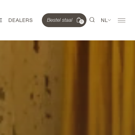
E
DEALERS
NL
Bestel staal
0