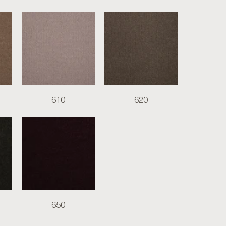
610
620
650