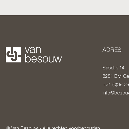
ADRES
Sasdijk 14
8281 BM
Ge
+31 (0)38 3
info@besouw
© Van Besouw - Alle rechten voorbehouden