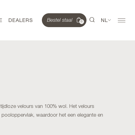
E
DEALERS
NL
Bestel staal
0
ijdloze velours van 100% wol. Het velours
e pooloppervlak, waardoor het een elegante en