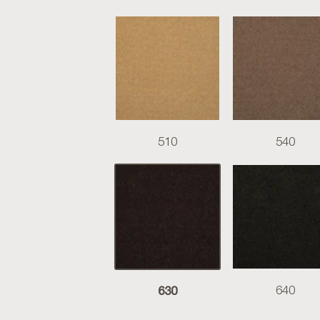
510
540
630
640