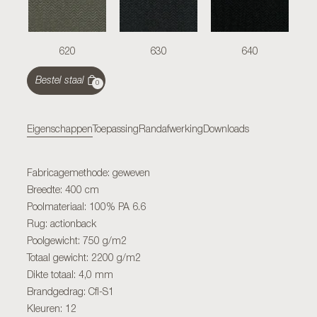
620
630
640
Bestel staal
0
Eigenschappen
Toepassing
Randafwerking
Downloads
Fabricagemethode: geweven
Breedte: 400 cm
Poolmateriaal: 100% PA 6.6
Rug: actionback
Poolgewicht: 750 g/m2
Totaal gewicht: 2200 g/m2
Dikte totaal: 4,0 mm
Brandgedrag: Cfl-S1
Kleuren: 12