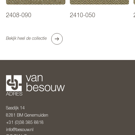
2408-090
2410-050
Bekijk heel de collectie
ADRES
Sasdijk 14
8281 BM
Genemuiden
+31 (0)38 385 8818
info@besouw.nl