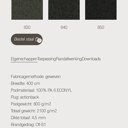
630
640
650
Bestel staal
0
Eigenschappen
Toepassing
Randafwerking
Downloads
Fabricagemethode: geweven
Breedte: 400 cm
Poolmateriaal: 100% PA 6 ECONYL
Rug: actionback
Poolgewicht: 600 g/m2
Totaal gewicht: 2100 g/m2
Dikte totaal: 4,5 mm
Brandgedrag: Cfl-S1