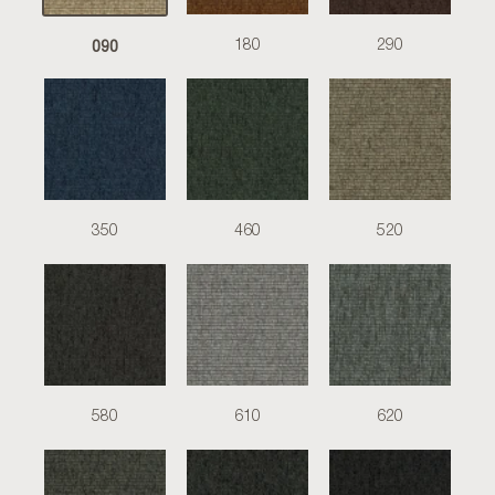
090
180
290
350
460
520
580
610
620