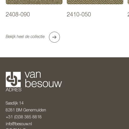
2408-090
2410-050
Bekijk heel de collectie
ADRES
Sasdijk 14
8281 BM
Genemuiden
+31 (0)38 385 8818
info@besouw.nl