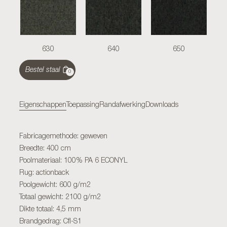
630
640
650
Bestel staal
0
Eigenschappen
Toepassing
Randafwerking
Downloads
Fabricagemethode: geweven
Breedte: 400 cm
Poolmateriaal: 100% PA 6 ECONYL
Rug: actionback
Poolgewicht: 600 g/m2
Totaal gewicht: 2100 g/m2
Dikte totaal: 4,5 mm
Brandgedrag: Cfl-S1