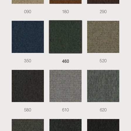
090
180
290
460
350
520
580
610
620